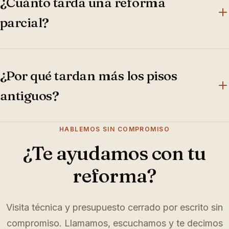
¿Cuánto tarda una reforma
parcial?
De 4 a 6 semanas para 80-100 m² si solo se renuevan
suelos, pintura, carpintería y alguna instalación
¿Por qué tardan más los pisos
puntual, sin redistribución.
antiguos?
En fincas de más de 80 años de Ciutat Vella, El
HABLEMOS SIN COMPROMISO
Carmen o Russafa hay que inspeccionar vigas,
¿Te ayudamos con tu
coordinar bajantes con la comunidad y restaurar
reforma?
suelos hidráulicos. Suma de 2 a 4 semanas al plazo
estándar.
Visita técnica y presupuesto cerrado por escrito sin
compromiso. Llamamos, escuchamos y te decimos