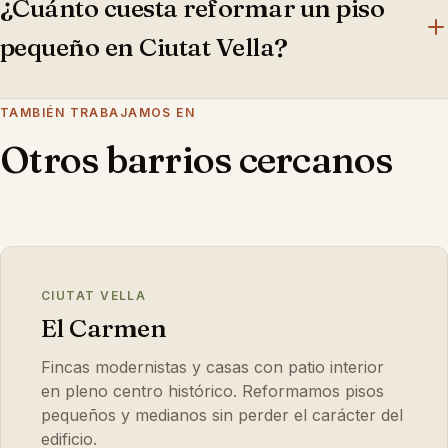
descarga y planificamos los suministros para no
¿Cuánto cuesta reformar un piso
romper la dinámica de la zona peatonal.
pequeño en Ciutat Vella?
El factor que más mueve el precio en Ciutat Vella es el
TAMBIÉN TRABAJAMOS EN
estado real de la finca: si el piso conserva
Otros barrios cercanos
instalaciones antiguas (electricidad sin diferencial,
fontanería de plomo o galvanizada) hay que
rehacerlas y eso pesa en el presupuesto. Si la
distribución y las instalaciones están en buen estado
CIUTAT VELLA
de partida, la reforma se centra en acabados y cuesta
El Carmen
bastante menos. Te visitamos sin coste y te damos
presupuesto cerrado por escrito.
Fincas modernistas y casas con patio interior
en pleno centro histórico. Reformamos pisos
pequeños y medianos sin perder el carácter del
edificio.