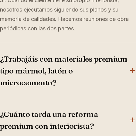
Sí. Cuando el cliente tiene su propio interiorista,
nosotros ejecutamos siguiendo sus planos y su
memoria de calidades. Hacemos reuniones de obra
periódicas con las dos partes.
¿Trabajáis con materiales premium
tipo mármol, latón o
microcemento?
Sí. Trabajamos con encimeras de cuarzo compacto,
latón cepillado, microcemento, oak y zellige. Te
¿Cuánto tarda una reforma
enseñamos catálogo en la primera reunión.
premium con interiorista?