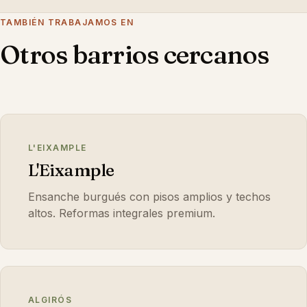
Suma 2-3 semanas al plazo estándar por la
TAMBIÉN TRABAJAMOS EN
coordinación con el interiorista y el plazo de algunos
Otros barrios cercanos
materiales especiales.
L'EIXAMPLE
L'Eixample
Ensanche burgués con pisos amplios y techos
altos. Reformas integrales premium.
ALGIRÓS