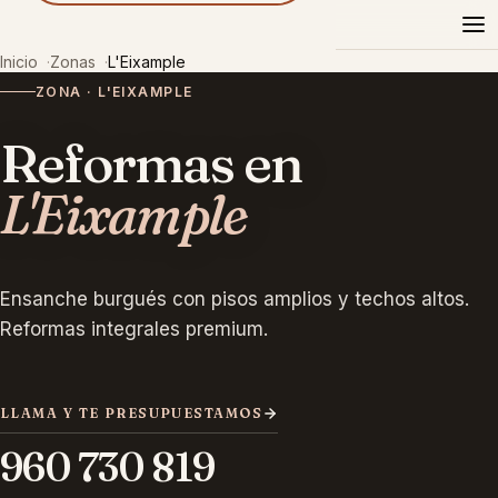
Reformas
Pazel
Inicio
Zonas
L'Eixample
ZONA · L'EIXAMPLE
Reformas en
L'Eixample
Ensanche burgués con pisos amplios y techos altos.
Reformas integrales premium.
LLAMA Y TE PRESUPUESTAMOS
960 730 819