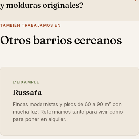
conservar, sube.
y molduras originales?
Sí. Restauramos molduras, conservamos la carpintería
TAMBIÉN TRABAJAMOS EN
interior cuando merece la pena y adaptamos cocina,
Otros barrios cercanos
baños e instalaciones al uso de hoy manteniendo la
proporción y el aire señorial del piso.
L'EIXAMPLE
Russafa
Fincas modernistas y pisos de 60 a 90 m² con
mucha luz. Reformamos tanto para vivir como
para poner en alquiler.