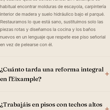
habitual encontrar molduras de escayola, carpintería
interior de madera y suelo hidráulico bajo el parqué.
Restauramos lo que está sano, sustituimos solo las
piezas rotas y diseñamos la cocina y los baños
nuevos en un lenguaje que respete ese piso señorial
en vez de pelearse con él.
¿Cuánto tarda una reforma integral
en l'Eixample?
Para un piso típico de 120-150 m² son 12-16 semanas
según calidades. Si hay redistribución y elementos a
¿Trabajáis en pisos con techos altos