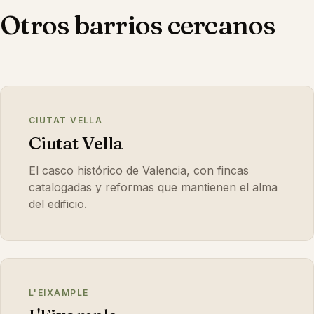
interior. Lo aclaramos en la primera visita.
Otros barrios cercanos
CIUTAT VELLA
Ciutat Vella
El casco histórico de Valencia, con fincas
catalogadas y reformas que mantienen el alma
del edificio.
L'EIXAMPLE