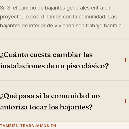
Sí. Si el cambio de bajantes generales entra en
proyecto, lo coordinamos con la comunidad. Las
bajantes de interior de vivienda son trabajo habitual.
¿Cuánto cuesta cambiar las
instalaciones de un piso clásico?
Renovar electricidad, fontanería completa y
climatización por conductos en un piso de 90-110 m²
¿Qué pasa si la comunidad no
supone una partida significativa pero te deja al día
autoriza tocar los bajantes?
durante décadas.
Adaptamos el proyecto a lo que se puede tocar en
TAMBIÉN TRABAJAMOS EN