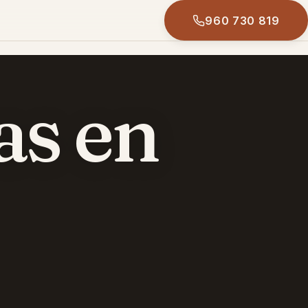
960 730 819
as en