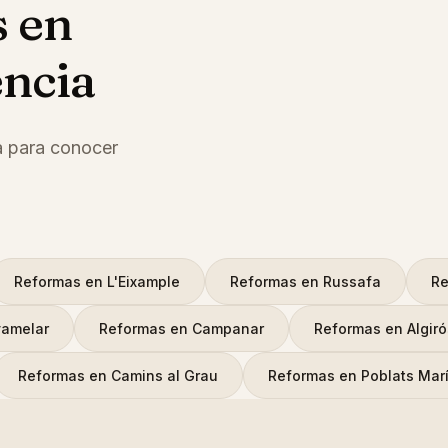
s
en
encia
a para conocer
Reformas
en
L'Eixample
Reformas
en
Russafa
Re
amelar
Reformas
en
Campanar
Reformas
en
Algir
Reformas
en
Camins al Grau
Reformas
en
Poblats Mar